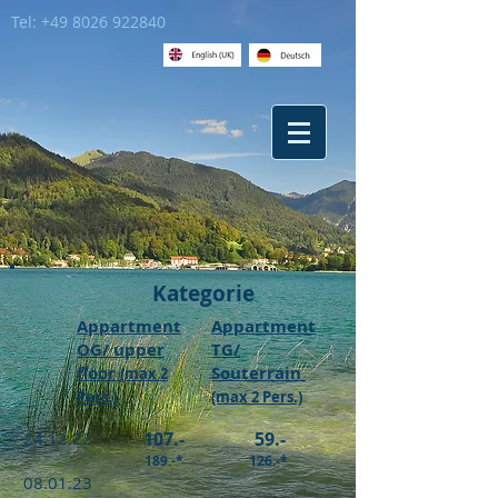
Tel:
+49 8026 922840
Kategorie
Appartment
Appartment
OG/ upper
TG/
floor
Souterrain
(max 2
Pers.)
(max 2 Pers.)
24.12.22
107.-
59.-
-
189.-*
126.-*
08.01.23